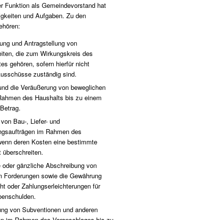
der Funktion als Gemeindevorstand hat
gkeiten und Aufgaben. Zu den
ehören:
tung und Antragstellung von
iten, die zum Wirkungskreis des
s gehören, sofern hierfür nicht
usschüsse zuständig sind.
und die Veräußerung von beweglichen
ahmen des Haushalts bis zu einem
Betrag.
von Bau-, Liefer- und
ungsaufträgen im Rahmen des
wenn deren Kosten eine bestimmte
 überschreiten.
e oder gänzliche Abschreibung von
en Forderungen sowie die Gewährung
t oder Zahlungserleichterungen für
abenschulden.
ng von Subventionen und anderen
n im Rahmen des Voranschlages bis zu