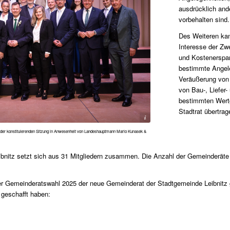
ausdrücklich an
vorbehalten sind.
Des Weiteren kan
Interesse der Zw
und Kostenerspar
bestimmte Angele
Veräußerung von
von Bau-, Liefer-
bestimmten Wert
Stadtrat übertrag
Roland Marx
der konstituierenden Sitzung in Anwesenheit von Landeshauptmann Mario Kunasek &
nitz setzt sich aus 31 Mitgliedern zusammen. Die Anzahl der Gemeinderäte 
Gemeinderatswahl 2025 der neue Gemeinderat der Stadtgemeinde Leibnitz ge
 geschafft haben: